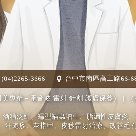
追蹤中沒有再大幅復發。
Nex
Next
Post
POV 醫師人格測試
台中市南區高工路66-68號 電話：+886 4 2265 3666