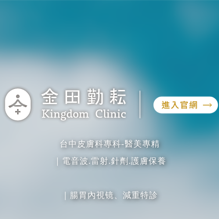
Skip
郭康凌皮膚科
to
content
為減輕看診壓力，我們精心打造舒適的診所空間
寬敞簡約的掛號櫃台、明亮溫暖的照明，以及注
重隱私的獨立診間，讓您安心放鬆。