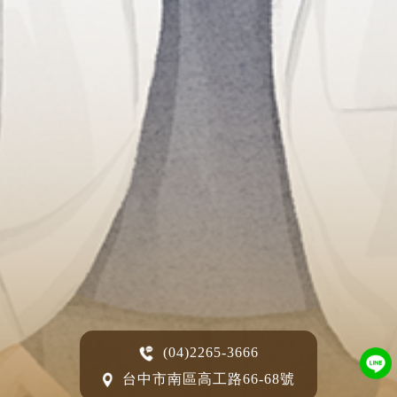
南屯醫美
台中皮膚科
接觸性皮炎
濕疹
痤瘡
白癜風
蕁麻疹
青春痘
台中市南區高工路66-68號 電話：+886 4 2265 3666